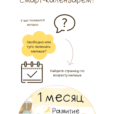
смарт-календарём?
У вас появился
вопрос
Свободно или
туго пеленать
малыша?
Найдите страницу по
возрасту малыша