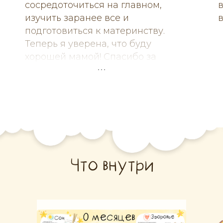
сосредоточиться на главном,
изучить заранее все и
в
подготовиться к материнству.
Теперь я уверена, что буду
хорошей мамой! Спасибо за
такую кладезь информации.
Что внутри