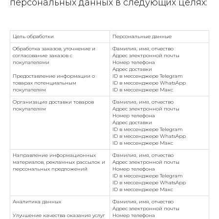
персональных данных в следующих целях:
Цель обработки
Персональные данные
Обработка заказов, уточнение и
Фамилия, имя, отчество
согласование заказов с
Адрес электронной почты
покупателями
Номер телефона
Адрес доставки
Предоставление информации о
ID в мессенджере Telegram
товарах потенциальным
ID в мессенджере WhatsApp
покупателям
ID в мессенджере Макс
Организация доставки товаров
Фамилия, имя, отчество
покупателям
Адрес электронной почты
Номер телефона
Адрес доставки
ID в мессенджере Telegram
ID в мессенджере WhatsApp
ID в мессенджере Макс
Направление информационных
Фамилия, имя, отчество
материалов, рекламных рассылок и
Адрес электронной почты
персональных предложений
Номер телефона
ID в мессенджере Telegram
ID в мессенджере WhatsApp
ID в мессенджере Макс
Аналитика данных
Фамилия, имя, отчество
Адрес электронной почты
Улучшение качества оказания услуг
Номер телефона