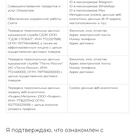
ID в мессенджере Telegram
Совершенствования продуктов и
ID в мессенджере WhatsApp
услуг Оператора
ID в мессенджере Мак
Метаданные (cookie, данные веб-
Обеспечения корректной работы
аналитики, данные об IP-адресе,
Сайта
местоположении и пр.)
Передача персональных данных
Фамилия, имя, отчество
курьерской службе СДЭК (ООО
Адрес электронной почты
“СДЭК-ГЛОБАЛ”, ИНН 7722327689,
Номер телефона
ОГРН 1157746448463, а также ее
Адрес доставки
аффилированным лицам) с целью
осуществления доставки товаров
Передача персональных данных
Фамилия, имя, отчество
курьерской службе “Почта России”
Адрес электронной почты
(АО «Почта России», ИНН
Номер телефона
7724490000, ОГРН 1197746000000) с
Адрес доставки
целью осуществления доставки
товаров
Передача персональных данных
Сookie, данные веб-аналитики
сервису веб-аналитики
«Яндекс.Метрика» (ООО «Яндекс»,
ИНН: 7736207543, ОГРН:
1027700229193) с целью анализа
сетевого трафика
Я подтверждаю, что ознакомлен с